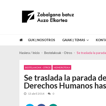
Skip to navigation
Skip to content
Asociación de Vecinos Zabalgana Bat
GUK | NOSOTROS
GAIAK | TEMAS
KONT
Hasiera / Inicio
Bestelakoak - Otros
Se traslada la parad
BESTELAKOAK - OTROS
HEMEROTEKA
Se traslada la parada de
Derechos Humanos hast
13 abril 2014
0