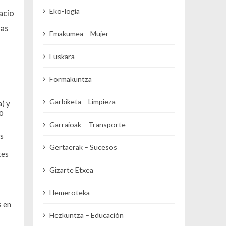
Eko-logia
acio
jas
Emakumea – Mujer
Euskara
Formakuntza
Garbiketa – Limpieza
a) y
no
Garraioak – Transporte
os
Gertaerak – Sucesos
tes
Gizarte Etxea
Hemeroteka
s en
Hezkuntza – Educación