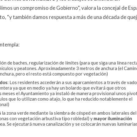
limos un compromiso de Gobierno”, valora la concejal de Esp
to, “y también damos respuesta a más de una década de que
ontempla:
ción de baches, regularización de límites (para que siga una línea rect
hículos y peatones. Aproximadamente 3 metros de anchura (el Cami
anchura, pero el resto está compuesto por vegetación)
ados
: Los residentes accederán a sus aparcamientos a través de vad
entera ya que en medio ya hay un bolardo que evitará que otros
os meses el Ayuntamiento ya instaló de manera provisional unos pivo
culos que lo utilizan como atajo, lo que ha reducido notablemente el
onal)
 la zona verde mediante la siembra de césped en ambos laterales del
zonas con vegetación arbustiva tipo robledal) y
mayor iluminación
ea. Se ejecutará nueva canalización y se colocarán nuevas luminaria