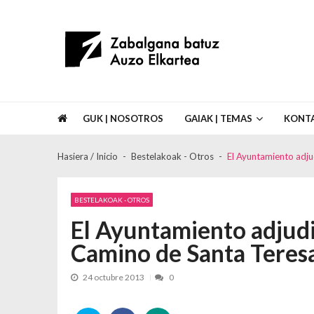
Skip to navigation
Skip to content
Asociación de Vecinos Zabalgana Bat
GUK | NOSOTROS
GAIAK | TEMAS
KONT
Hasiera / Inicio
Bestelakoak - Otros
El Ayuntamiento adju
BESTELAKOAK - OTROS
El Ayuntamiento adjudi
Camino de Santa Teres
24 octubre 2013
0