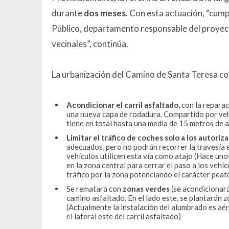
durante
dos meses.
Con esta actuación, “cump
Público, departamento responsable del proyec
vecinales”, continúa.
La urbanización del Camino de Santa Teresa c
Acondicionar el carril asfaltado
, con la repara
una nueva capa de rodadura. Compartido por ve
tiene en total hasta una media de 15 metros de 
Limitar el tráfico de coches solo a los autoriz
adecuados, pero no podrán recorrer la travesía 
vehículos utilicen esta vía como atajo (Hace un
en la zona central para cerrar el paso a los vehí
tráfico por la zona potenciando el carácter peat
Se rematará con
zonas verdes
(se acondicionará
camino asfaltado. En el lado este, se plantarán 
(Actualmente la instalación del alumbrado es aér
el lateral este del carril asfaltado)