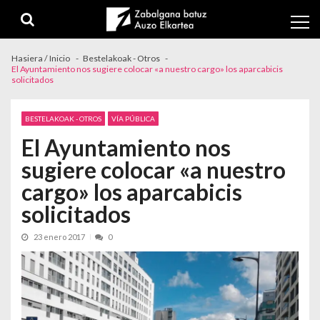
Skip to navigation
Skip to content
Hasiera / Inicio
Bestelakoak - Otros
El Ayuntamiento nos sugiere colocar «a nuestro cargo» los aparcabicis
solicitados
BESTELAKOAK - OTROS
VÍA PÚBLICA
El Ayuntamiento nos
sugiere colocar «a nuestro
cargo» los aparcabicis
solicitados
23 enero 2017
0