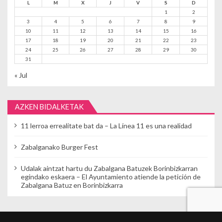
L
M
X
J
V
S
D
1
2
3
4
5
6
7
8
9
10
11
12
13
14
15
16
17
18
19
20
21
22
23
24
25
26
27
28
29
30
31
« Jul
AZKEN BIDALKETAK
11 lerroa errealitate bat da – La Línea 11 es una realidad
Zabalganako Burger Fest
Udalak aintzat hartu du Zabalgana Batuzek Borinbizkarran
egindako eskaera – El Ayuntamiento atiende la petición de
Zabalgana Batuz en Borinbizkarra