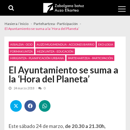
Skip to navigation
Skip to content
Hasiera / Inicio
Partehartzea - Participación
El Ayuntamiento se suma a la ‘Hora del Planeta’
AISIALDIA - OCIO
AUZO MUGIMENDUA - ACCIONES BARRIO
EKO-LOGIA
FORMAKUNTZA
HEZKUNTZA - EDUCACIÓN
HIRIGINTZA - PLANIFICACIÓN URBANA
PARTEHARTZEA - PARTICIPACIÓN
El Ayuntamiento se suma a
la ‘Hora del Planeta’
24 marzo 2018
0
Este sábado 24 de marzo,
de 20.30 a 21.30h,