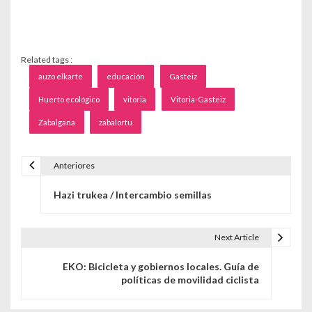
Related tags :
auzo elkarte
educación
Gasteiz
Huerto ecológico
vitoria
Vitoria-Gasteiz
Zabalgana
zabalortu
Anteriores
Navegación de entradas
Hazi trukea / Intercambio semillas
Next Article
EKO: Bicicleta y gobiernos locales. Guía de
políticas de movilidad ciclista