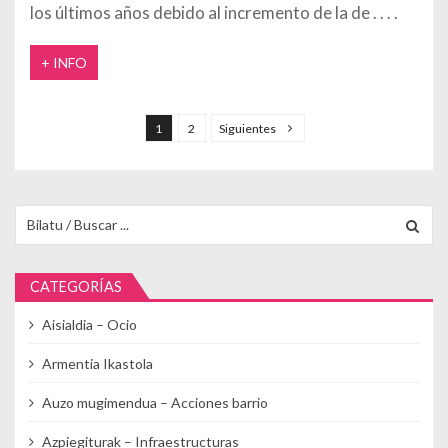
los últimos años debido al incremento de la de
+ INFO
Paginación de entradas
1
2
Siguientes
Buscar para:
CATEGORÍAS
Aisialdia – Ocio
Armentia Ikastola
Auzo mugimendua – Acciones barrio
Azpiegiturak – Infraestructuras