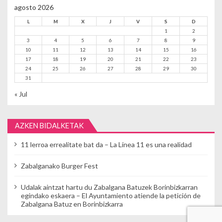
agosto 2026
L
M
X
J
V
S
D
1
2
3
4
5
6
7
8
9
10
11
12
13
14
15
16
17
18
19
20
21
22
23
24
25
26
27
28
29
30
31
« Jul
AZKEN BIDALKETAK
11 lerroa errealitate bat da – La Línea 11 es una realidad
Zabalganako Burger Fest
Udalak aintzat hartu du Zabalgana Batuzek Borinbizkarran
egindako eskaera – El Ayuntamiento atiende la petición de
Zabalgana Batuz en Borinbizkarra