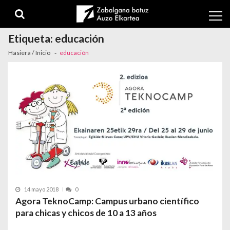
Skip to navigation
Skip to content
Etiqueta:
educación
Hasiera / Inicio
educación
14 mayo 2018
0
Agora TeknoCamp: Campus urbano científico
para chicas y chicos de 10 a 13 años