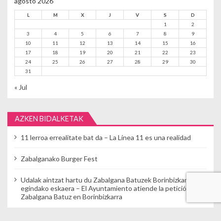
agosto 2026
L
M
X
J
V
S
D
1
2
3
4
5
6
7
8
9
10
11
12
13
14
15
16
17
18
19
20
21
22
23
24
25
26
27
28
29
30
31
« Jul
AZKEN BIDALKETAK
11 lerroa errealitate bat da – La Línea 11 es una realidad
Zabalganako Burger Fest
Udalak aintzat hartu du Zabalgana Batuzek Borinbizkarran
egindako eskaera – El Ayuntamiento atiende la petición de
Zabalgana Batuz en Borinbizkarra