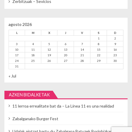
Zerbitzuak – Sevicios
agosto 2026
L
M
X
J
V
S
D
1
2
3
4
5
6
7
8
9
10
11
12
13
14
15
16
17
18
19
20
21
22
23
24
25
26
27
28
29
30
31
« Jul
AZKEN BIDALKETAK
11 lerroa errealitate bat da – La Línea 11 es una realidad
Zabalganako Burger Fest
Udalak aintzat hartu du Zabalgana Batuzek Borinbizkarran