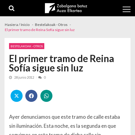
Skip to navigation
Skip to content
Hasiera / Inicio
Bestelakoak - Otros
El primer tramo de Reina Sofía sigue sin luz
BESTELAKOAK - OTROS
El primer tramo de Reina
Sofía sigue sin luz
28 junio 2012
0
Ayer denunciamos que este tramo de calle estaba
sin iluminación. Esta noche, es la segunda en que
seguimos en este tramo de dicha calle sin