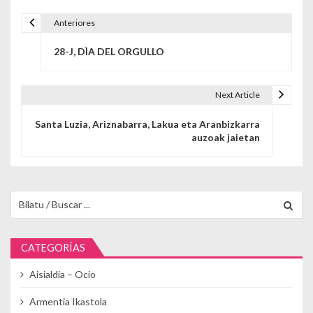
Anteriores
Navegación de entradas
28-J, DÌA DEL ORGULLO
Next Article
Santa Luzia, Ariznabarra, Lakua eta Aranbizkarra
auzoak jaietan
Buscar para:
CATEGORÍAS
Aisialdia – Ocio
Armentia Ikastola