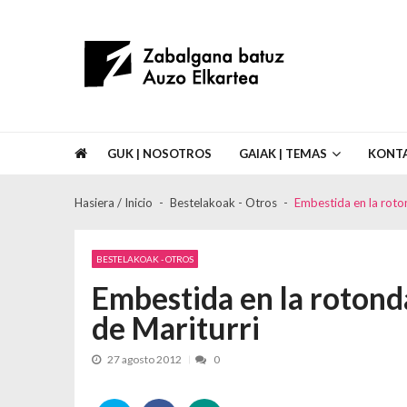
Skip to navigation
Skip to content
Asociación de Vecinos Zabalgana Bat
GUK | NOSOTROS
GAIAK | TEMAS
KONT
Hasiera / Inicio
Bestelakoak - Otros
Embestida en la roto
BESTELAKOAK - OTROS
Embestida en la rotond
de Mariturri
27 agosto 2012
0