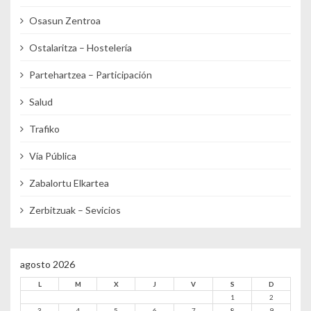
Osasun Zentroa
Ostalaritza – Hostelería
Partehartzea – Participación
Salud
Trafiko
Vía Pública
Zabalortu Elkartea
Zerbitzuak – Sevicios
agosto 2026
L
M
X
J
V
S
D
1
2
3
4
5
6
7
8
9