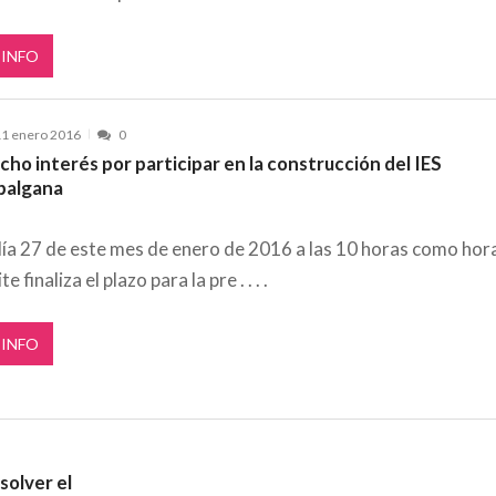
 INFO
1 enero 2016
0
ho interés por participar en la construcción del IES
balgana
día 27 de este mes de enero de 2016 a las 10 horas como hor
ite finaliza el plazo para la pre
 INFO
solver el