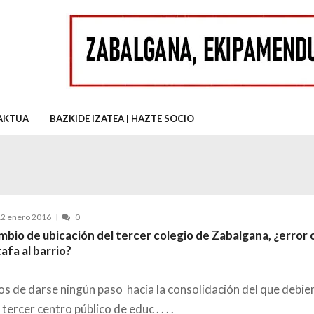
uz Auzo Elkartea
AKTUA
BAZKIDE IZATEA | HAZTE SOCIO
2 enero 2016
0
bio de ubicación del tercer colegio de Zabalgana, ¿error 
afa al barrio?
os de darse ningún paso hacia la consolidación del que debie
 tercer centro público de educ