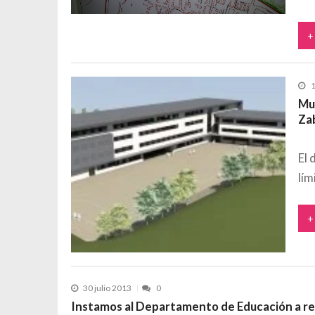
+
1
Muc
Za
El 
lím
+
30 julio 2013
0
Instamos al Departamento de Educación a re