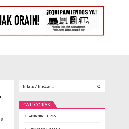
Buscar para:
o
CATEGORÍAS
Aisialdia – Ocio
ra
Armentia Ikastola