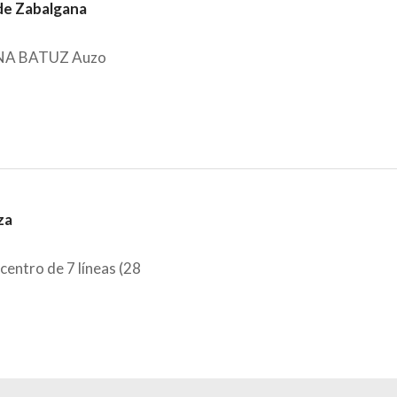
 de Zabalgana
GANA BATUZ Auzo
za
centro de 7 líneas (28