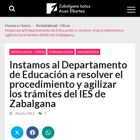
Skip to navigation
Skip to content
Hasiera / Inicio
Bestelakoak - Otros
Instamos al Departamento de Educación a resolver el procedimiento y
agilizar los trámites del IES de Zabalgana
BESTELAKOAK - OTROS
FORMAKUNTZA
HEMEROTEKA
Instamos al Departamento
de Educación a resolver el
procedimiento y agilizar
los trámites del IES de
Zabalgana
30 julio 2013
0