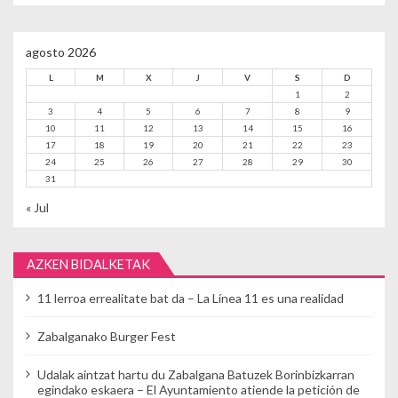
agosto 2026
L
M
X
J
V
S
D
1
2
3
4
5
6
7
8
9
10
11
12
13
14
15
16
17
18
19
20
21
22
23
24
25
26
27
28
29
30
31
« Jul
AZKEN BIDALKETAK
11 lerroa errealitate bat da – La Línea 11 es una realidad
Zabalganako Burger Fest
Udalak aintzat hartu du Zabalgana Batuzek Borinbizkarran
egindako eskaera – El Ayuntamiento atiende la petición de