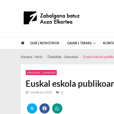
Skip to navigation
Skip to content
Asociación de Vecinos Zabalgana Bat
GUK | NOSOTROS
GAIAK | TEMAS
KONT
Hasiera / Inicio
Deialdiak - Llamadas
Euskal eskola publik
DEIALDIAK - LLAMADAS
Euskal eskola publikoar
14 febrero 2013
0