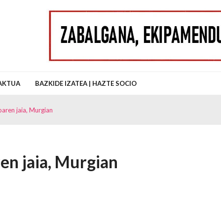
uz Auzo Elkartea
AKTUA
BAZKIDE IZATEA | HAZTE SOCIO
oaren jaia, Murgian
en jaia, Murgian