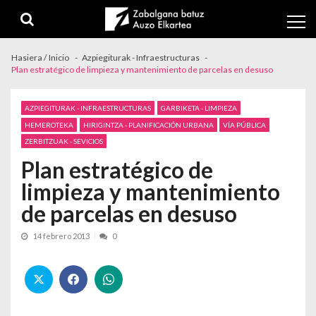
Skip to navigation
Skip to content
Hasiera / Inicio
Azpiegiturak - Infraestructuras
Plan estratégico de limpieza y mantenimiento de parcelas en desuso
AZPIEGITURAK - INFRAESTRUCTURAS
GARBIKETA - LIMPIEZA
HEMEROTEKA
HIRIGINTZA - PLANIFICACIÓN URBANA
VÍA PÚBLICA
ZERBITZUAK - SEVICIOS
Plan estratégico de
limpieza y mantenimiento
de parcelas en desuso
14 febrero 2013
0