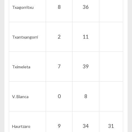
8
36
Txagorritxu
2
11
Txantxangorri
7
39
Tximeleta
0
8
V. Blanca
9
34
31
Haurtzaro