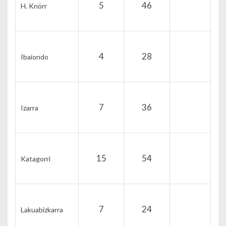
5
46
H. Knörr
4
28
Ibaiondo
7
36
Izarra
15
54
Katagorri
7
24
Lakuabizkarra