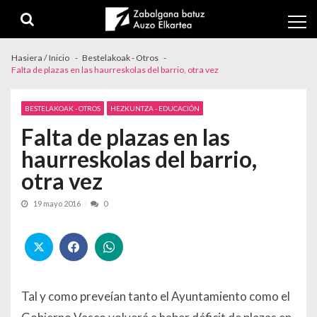
Skip to navigation
Skip to content
Hasiera / Inicio
Bestelakoak - Otros
Falta de plazas en las haurreskolas del barrio, otra vez
BESTELAKOAK - OTROS
HEZKUNTZA - EDUCACIÓN
Falta de plazas en las
haurreskolas del barrio,
otra vez
19 mayo 2016
0
Tal y como preveían tanto el Ayuntamiento como el