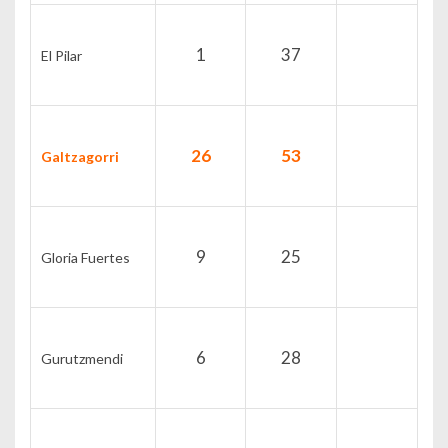
1
37
El Pilar
26
53
Galtzagorri
9
25
Gloria Fuertes
6
28
Gurutzmendi