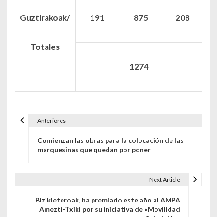
Guztirakoak/
191
875
208
Totales
1274
Anteriores
Navegación de entradas
Comienzan las obras para la colocación de las
marquesinas que quedan por poner
Next Article
Bizikleteroak, ha premiado este año al AMPA
Amezti-Txiki por su iniciativa de «Movilidad