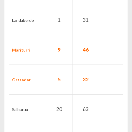
1
31
Landaberde
9
46
Mariturri
5
32
Ortzadar
20
63
Salburua