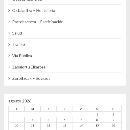
Ostalaritza – Hostelería
Partehartzea – Participación
Salud
Trafiko
Vía Pública
Zabalortu Elkartea
Zerbitzuak – Sevicios
agosto 2026
L
M
X
J
V
S
D
1
2
3
4
5
6
7
8
9
10
11
12
13
14
15
16