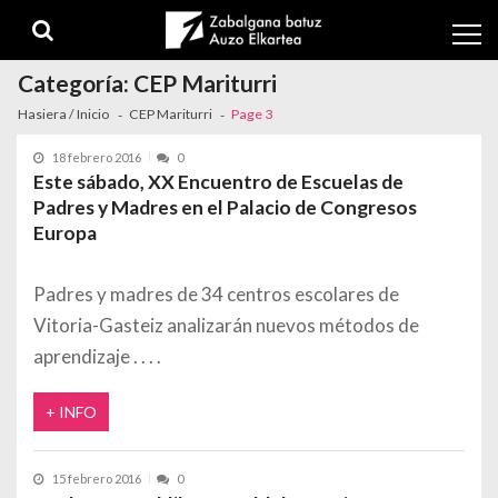
Skip to navigation
Skip to content
Categoría:
CEP Mariturri
Hasiera / Inicio
CEP Mariturri
Page 3
18 febrero 2016
0
Este sábado, XX Encuentro de Escuelas de
Padres y Madres en el Palacio de Congresos
Europa
Padres y madres de 34 centros escolares de
Vitoria-Gasteiz analizarán nuevos métodos de
aprendizaje
+ INFO
15 febrero 2016
0