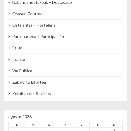
Nabarmendutakoak – Destacado
Osasun Zentroa
Ostalaritza – Hostelería
Partehartzea – Participación
Salud
Trafiko
Vía Pública
Zabalortu Elkartea
Zerbitzuak – Sevicios
agosto 2026
L
M
X
J
V
S
D
1
2