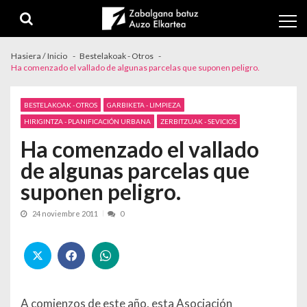
Skip to navigation
Skip to content
Hasiera / Inicio
Bestelakoak - Otros
Ha comenzado el vallado de algunas parcelas que suponen peligro.
BESTELAKOAK - OTROS
GARBIKETA - LIMPIEZA
HIRIGINTZA - PLANIFICACIÓN URBANA
ZERBITZUAK - SEVICIOS
Ha comenzado el vallado
de algunas parcelas que
suponen peligro.
24 noviembre 2011
0
A comienzos de este año, esta Asociación