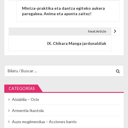
Navegación de entradas
Mintza-praktika eta dantza egiteko aukera
paregabea. Anima eta apunta zaitez!
Next Article
IX. Chikara Manga jardunaldiak
Buscar para:
CATEGORÍAS
Aisialdia – Ocio
Armentia Ikastola
Auzo mugimendua – Acciones barrio