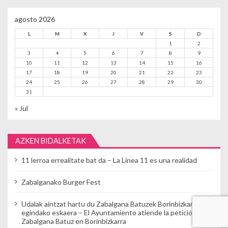
agosto 2026
L
M
X
J
V
S
D
1
2
3
4
5
6
7
8
9
10
11
12
13
14
15
16
17
18
19
20
21
22
23
24
25
26
27
28
29
30
31
« Jul
AZKEN BIDALKETAK
11 lerroa errealitate bat da – La Línea 11 es una realidad
Zabalganako Burger Fest
Udalak aintzat hartu du Zabalgana Batuzek Borinbizkarran
egindako eskaera – El Ayuntamiento atiende la petición de
Zabalgana Batuz en Borinbizkarra