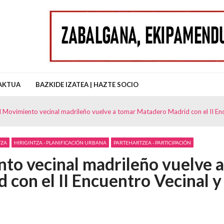
uz Auzo Elkartea
AKTUA
BAZKIDE IZATEA | HAZTE SOCIO
 Movimiento vecinal madrileño vuelve a tomar Matadero Madrid con el II En
TZA
HIRIGINTZA - PLANIFICACIÓN URBANA
PARTEHARTZEA - PARTICIPACIÓN
to vecinal madrileño vuelve a
con el II Encuentro Vecinal y