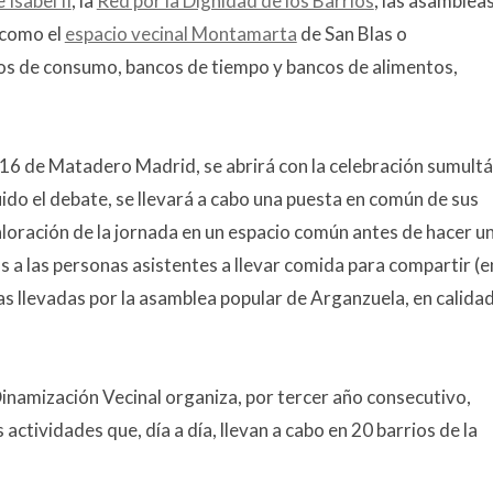
Isabel II
, la
Red por la Dignidad de los Barrios
, las asamblea
 como el
espacio vecinal Montamarta
de San Blas o
os de consumo, bancos de tiempo y bancos de alimentos,
 16 de Matadero Madrid, se abrirá con la celebración sumult
ido el debate, se llevará a cabo una puesta en común de sus
aloración de la jornada en un espacio común antes de hacer u
 a las personas asistentes a llevar comida para compartir (e
as llevadas por la asamblea popular de Arganzuela, en calida
e Dinamización Vecinal organiza, por tercer año consecutivo,
actividades que, día a día, llevan a cabo en 20 barrios de la