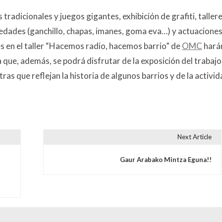
tradicionales y juegos gigantes, exhibición de grafiti, taller
 edades (ganchillo, chapas, imanes, goma eva…) y actuacione
s en el taller “Hacemos radio, hacemos barrio” de
OMC
hará
a que, además, se podrá disfrutar de la exposición del trabajo
as que reflejan la historia de algunos barrios y de la activi
Next Article
s
Gaur Arabako Mintza Eguna!!