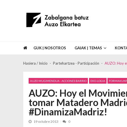
Skip to navigation
Skip to content
Asociación de Vecinos Zabalgana Bat
GUK | NOSOTROS
GAIAK | TEMAS
KONT
Hasiera / Inicio
Partehartzea - Participación
AUZO: Hoy el
AUZO MUGIMENDUA - ACCIONES BARRIO
EKO-LOGIA
FORMAKUN
AUZO: Hoy el Movimien
tomar Matadero Madrid 
#DinamizaMadriz!
19 octubre 2013
0