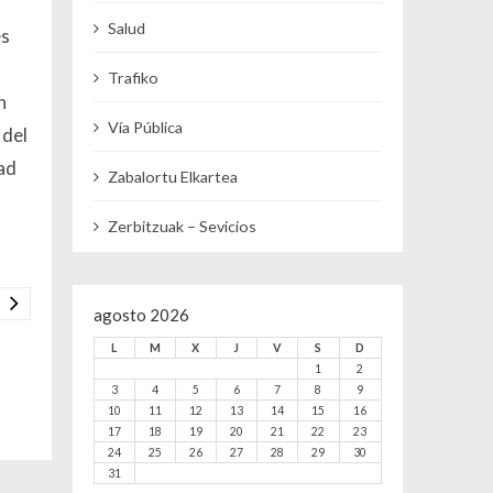
Salud
es
s
Trafiko
n
Vía Pública
 del
dad
Zabalortu Elkartea
Zerbitzuak – Sevicios
agosto 2026
L
M
X
J
V
S
D
1
2
3
4
5
6
7
8
9
10
11
12
13
14
15
16
17
18
19
20
21
22
23
24
25
26
27
28
29
30
31