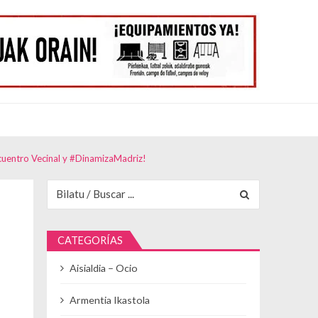
cuentro Vecinal y #DinamizaMadriz!
Buscar para:
CATEGORÍAS
Aisialdia – Ocio
Armentia Ikastola