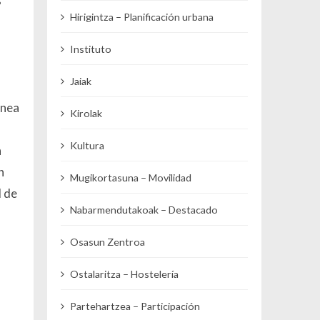
s
Hirigintza – Planificación urbana
Instituto
Jaiak
ánea
Kirolak
Kultura
n
n
Mugikortasuna – Movilidad
d de
Nabarmendutakoak – Destacado
Osasun Zentroa
Ostalaritza – Hostelería
Partehartzea – Participación