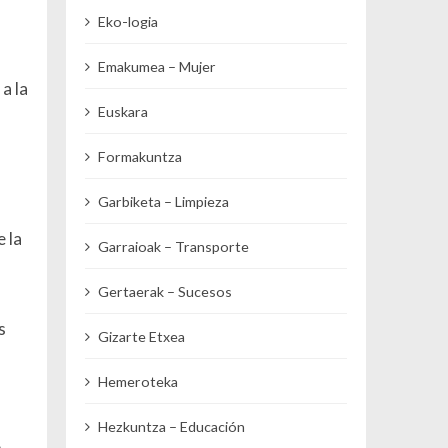
Eko-logia
Emakumea – Mujer
a la
Euskara
Formakuntza
Garbiketa – Limpieza
 la
Garraioak – Transporte
Gertaerak – Sucesos
s
Gizarte Etxea
Hemeroteka
Hezkuntza – Educación