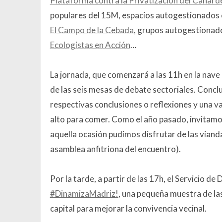
Plataforma contra la Privatización del Canal de 
populares del 15M, espacios autogestionados
El Campo de la Cebada
, grupos autogestionad
Ecologistas en Acción
…
La jornada, que comenzará a las 11h en la nave
de las seis mesas de debate sectoriales. Conclu
respectivas conclusiones o reflexiones y una v
alto para comer. Como el año pasado, invitamos
aquella ocasión pudimos disfrutar de las viand
asamblea anfitriona del encuentro).
Por la tarde, a partir de las 17h, el Servicio d
#DinamizaMadriz!
, una pequeña muestra de las 
capital para mejorar la convivencia vecinal.