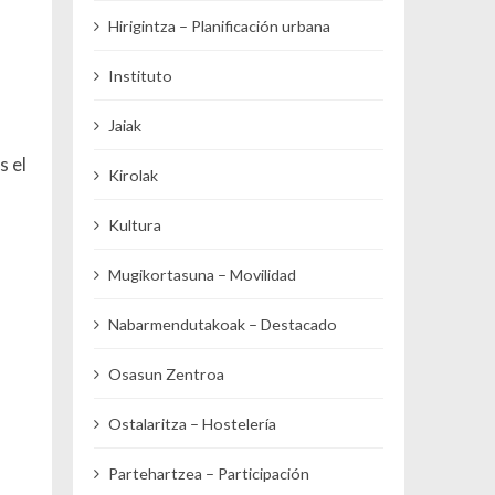
Hirigintza – Planificación urbana
Instituto
Jaiak
s el
Kirolak
Kultura
Mugikortasuna – Movilidad
Nabarmendutakoak – Destacado
Osasun Zentroa
Ostalaritza – Hostelería
Partehartzea – Participación