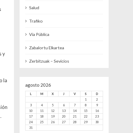
Salud
s
Trafiko
Vía Pública
Zabalortu Elkartea
s y
Zerbitzuak – Sevicios
o la
agosto 2026
L
M
X
J
V
S
D
1
2
3
4
5
6
7
8
9
sión
10
11
12
13
14
15
16
.
17
18
19
20
21
22
23
24
25
26
27
28
29
30
31