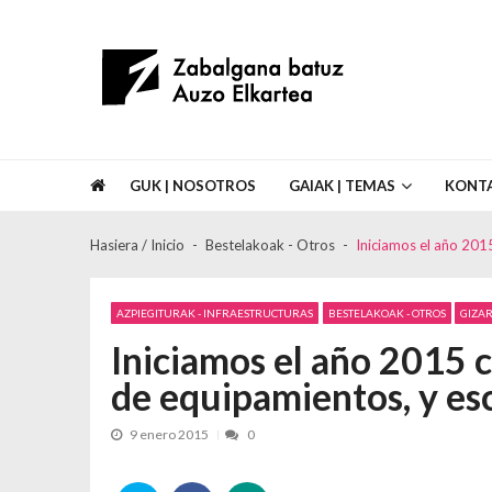
Skip to navigation
Skip to content
Asociación de Vecinos Zabalgana Bat
GUK | NOSOTROS
GAIAK | TEMAS
KONT
Hasiera / Inicio
Bestelakoak - Otros
Iniciamos el año 201
AZPIEGITURAK - INFRAESTRUCTURAS
BESTELAKOAK - OTROS
GIZAR
Iniciamos el año 2015 c
de equipamientos, y es
9 enero 2015
0