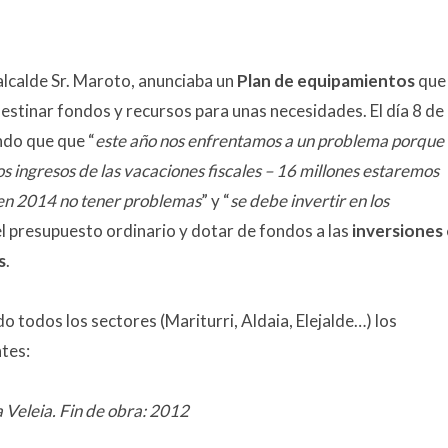
 alcalde Sr. Maroto, anunciaba un
Plan de equipamientos
que
stinar fondos y recursos para unas necesidades. El día 8 de
ndo que que “
este año nos enfrentamos a un problema porque
os ingresos de las vacaciones fiscales – 16 millones estaremos
 en 2014 no tener problemas
” y “
se debe invertir en los
el presupuesto ordinario y dotar de fondos a las
inversiones
s
.
do todos los sectores (Mariturri, Aldaia, Elejalde…) los
tes:
 Veleia. Fin de obra: 2012