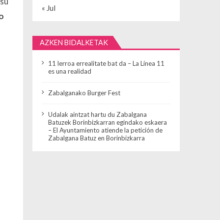
 su
« Jul
o
AZKEN BIDALKETAK
11 lerroa errealitate bat da – La Línea 11
es una realidad
Zabalganako Burger Fest
Udalak aintzat hartu du Zabalgana
Batuzek Borinbizkarran egindako eskaera
– El Ayuntamiento atiende la petición de
Zabalgana Batuz en Borinbizkarra