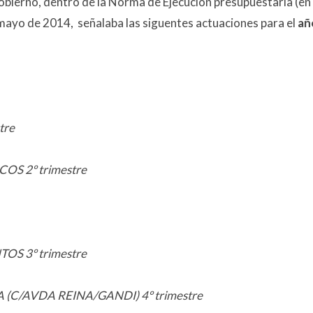
obierno, dentro de la Norma de Ejecucíon presupuestaria (en
n mayo de 2014, señalaba las siguentes actuaciones para el
añ
tre
 2º trimestre
S 3º trimestre
C/AVDA REINA/GANDI) 4º trimestre