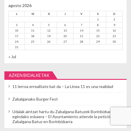
agosto 2026
L
M
X
J
V
S
D
1
2
3
4
5
6
7
8
9
10
11
12
13
14
15
16
17
18
19
20
21
22
23
24
25
26
27
28
29
30
31
« Jul
AZKEN BIDALKETAK
11 lerroa errealitate bat da – La Línea 11 es una realidad
Zabalganako Burger Fest
Udalak aintzat hartu du Zabalgana Batuzek Borinbizkarran
egindako eskaera – El Ayuntamiento atiende la petición de
Zabalgana Batuz en Borinbizkarra