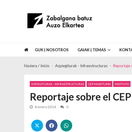
Skip to navigation
Skip to content
Asociación de Vecinos Zabalgana Bat
GUK | NOSOTROS
GAIAK | TEMAS
KONT
Hasiera / Inicio
Azpiegiturak - Infraestructuras
Reportaje 
AZPIEGITURAK - INFRAESTRUCTURAS
CEP MARITURRI
INSTITUTO
Reportaje sobre el CEP
8 enero 2014
0