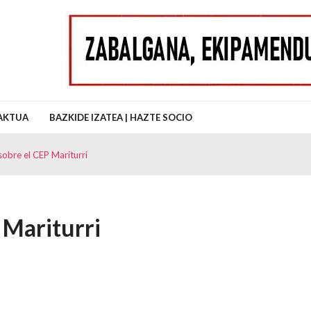
uz Auzo Elkartea
AKTUA
BAZKIDE IZATEA | HAZTE SOCIO
sobre el CEP Mariturri
 Mariturri