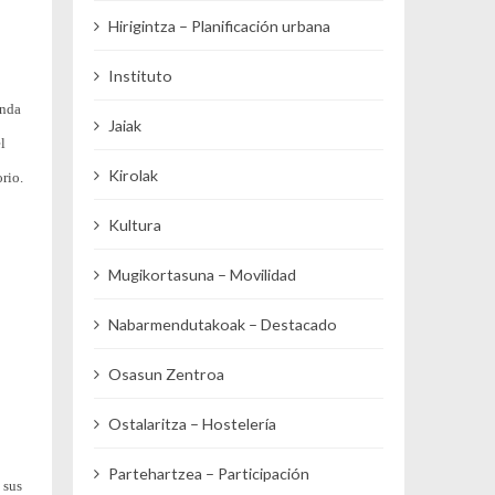
Hirigintza – Planificación urbana
Instituto
inda
Jaiak
l
Kirolak
rio.
Kultura
Mugikortasuna – Movilidad
Nabarmendutakoak – Destacado
Osasun Zentroa
Ostalaritza – Hostelería
Partehartzea – Participación
 sus