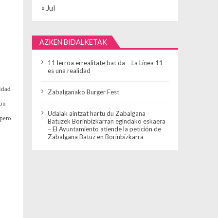
« Jul
AZKEN BIDALKETAK
11 lerroa errealitate bat da – La Línea 11
es una realidad
ridad
Zabalganako Burger Fest
con
Udalak aintzat hartu du Zabalgana
opero
Batuzek Borinbizkarran egindako eskaera
– El Ayuntamiento atiende la petición de
Zabalgana Batuz en Borinbizkarra