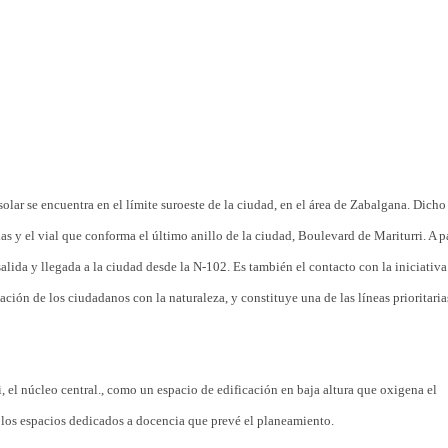
solar se encuentra en el límite suroeste de la ciudad, en el área de Zabalgana. Dicho
s y el vial que conforma el último anillo de la ciudad, Boulevard de Mariturri. A pa
 salida y llegada a la ciudad desde la N-102. Es también el contacto con la iniciativa
elación de los ciudadanos con la naturaleza, y constituye una de las líneas prioritaria
, el núcleo central., como un espacio de edificación en baja altura que oxigena el
 los espacios dedicados a docencia que prevé el planeamiento.