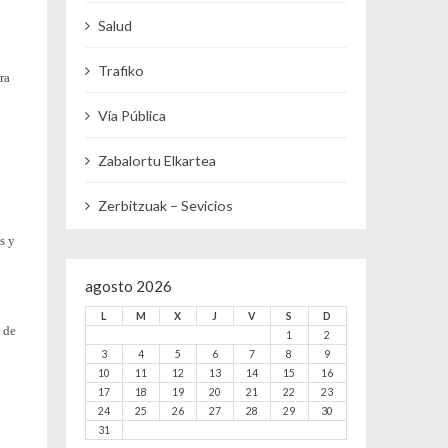
Salud
Trafiko
ra
Vía Pública
Zabalortu Elkartea
Zerbitzuak – Sevicios
s y
agosto 2026
L
M
X
J
V
S
D
 de
1
2
3
4
5
6
7
8
9
10
11
12
13
14
15
16
17
18
19
20
21
22
23
24
25
26
27
28
29
30
n
31