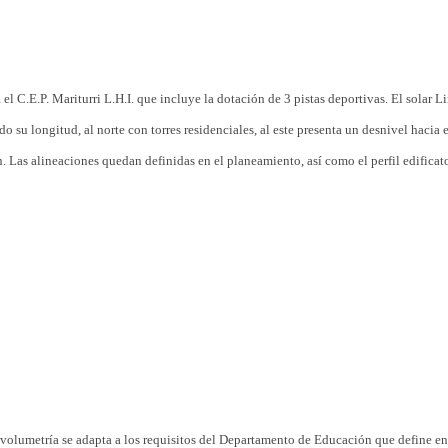
el C.E.P. Mariturri L.H.I. que incluye la dotación de 3 pistas deportivas. El solar L
o su longitud, al norte con torres residenciales, al este presenta un desnivel hacia e
. Las alineaciones quedan definidas en el planeamiento, así como el perfil edificato
volumetría se adapta a los requisitos del Departamento de Educación que define en