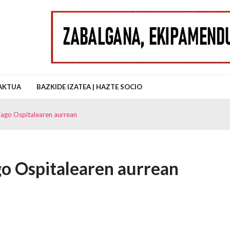
uz Auzo Elkartea
AKTUA
BAZKIDE IZATEA | HAZTE SOCIO
iago Ospitalearen aurrean
go Ospitalearen aurrean