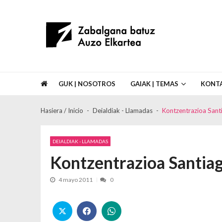
Skip to navigation
Skip to content
Asociación de Vecinos Zabalgana Bat
GUK | NOSOTROS
GAIAK | TEMAS
KONT
Hasiera / Inicio
Deialdiak - Llamadas
Kontzentrazioa Sant
DEIALDIAK - LLAMADAS
Kontzentrazioa Santia
4 mayo 2011
0