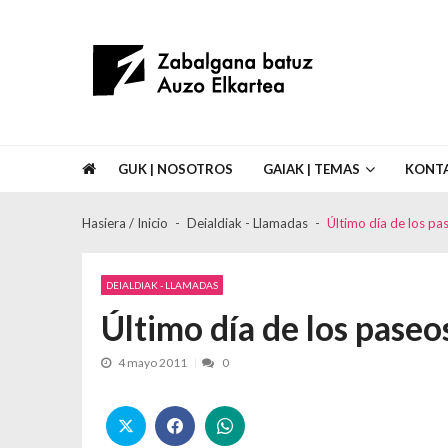
Skip to navigation
Skip to content
Asociación de Vecinos Zabalgana Bat
GUK | NOSOTROS
GAIAK | TEMAS
KONT
Hasiera / Inicio
Deialdiak - Llamadas
Último día de los pa
DEIALDIAK - LLAMADAS
Último día de los paseo
4 mayo 2011
0