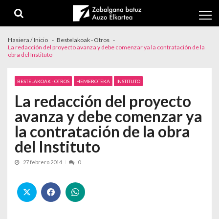
Skip to navigation
Skip to content
Hasiera / Inicio
Bestelakoak - Otros
La redacción del proyecto avanza y debe comenzar ya la contratación de la
obra del Instituto
BESTELAKOAK - OTROS
HEMEROTEKA
INSTITUTO
La redacción del proyecto
avanza y debe comenzar ya
la contratación de la obra
del Instituto
27 febrero 2014
0