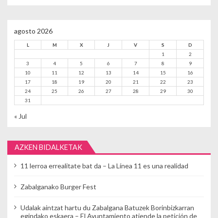
agosto 2026
L
M
X
J
V
S
D
1
2
3
4
5
6
7
8
9
10
11
12
13
14
15
16
17
18
19
20
21
22
23
24
25
26
27
28
29
30
31
« Jul
AZKEN BIDALKETAK
11 lerroa errealitate bat da – La Línea 11 es una realidad
Zabalganako Burger Fest
Udalak aintzat hartu du Zabalgana Batuzek Borinbizkarran
egindako eskaera – El Ayuntamiento atiende la petición de