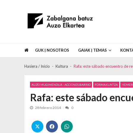
Skip to navigation
Skip to content
Asociación de Vecinos Zabalgana Bat
GUK | NOSOTROS
GAIAK | TEMAS
KONT
Hasiera / Inicio
Kultura
Rafa: este sábado encuentro de r
AUZO MUGIMENDUA - ACCIONES BARRIO
FORMAKUNTZA
HEMER
Rafa: este sábado encu
28 febrero 2014
0