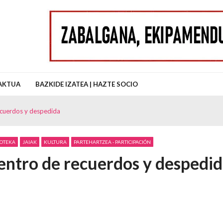
uz Auzo Elkartea
AKTUA
BAZKIDE IZATEA | HAZTE SOCIO
ecuerdos y despedida
OTEKA
JAIAK
KULTURA
PARTEHARTZEA - PARTICIPACIÓN
entro de recuerdos y despedi