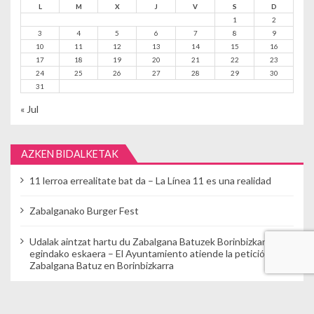
L
M
X
J
V
S
D
1
2
3
4
5
6
7
8
9
10
11
12
13
14
15
16
17
18
19
20
21
22
23
24
25
26
27
28
29
30
31
« Jul
AZKEN BIDALKETAK
11 lerroa errealitate bat da – La Línea 11 es una realidad
Zabalganako Burger Fest
Udalak aintzat hartu du Zabalgana Batuzek Borinbizkarran
egindako eskaera – El Ayuntamiento atiende la petición de
Zabalgana Batuz en Borinbizkarra