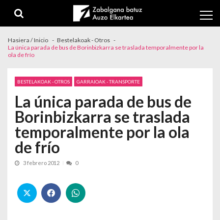
Skip to navigation
Skip to content
Hasiera / Inicio
Bestelakoak - Otros
La única parada de bus de Borinbizkarra se traslada temporalmente por la
ola de frío
BESTELAKOAK - OTROS
GARRAIOAK - TRANSPORTE
La única parada de bus de
Borinbizkarra se traslada
temporalmente por la ola
de frío
3 febrero 2012
0