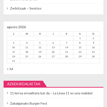
Zerbitzuak – Sevicios
agosto 2026
L
M
X
J
V
S
D
1
2
3
4
5
6
7
8
9
10
11
12
13
14
15
16
17
18
19
20
21
22
23
24
25
26
27
28
29
30
31
« Jul
AZKEN BIDALKETAK
11 lerroa errealitate bat da – La Línea 11 es una realidad
Zabalganako Burger Fest