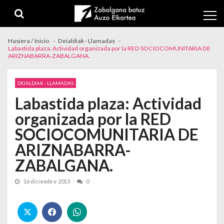
Skip to navigation
Skip to content
Hasiera / Inicio
Deialdiak - Llamadas
Labastida plaza: Actividad organizada por la RED SOCIOCOMUNITARIA DE
ARIZNABARRA-ZABALGANA.
DEIALDIAK - LLAMADAS
Labastida plaza: Actividad
organizada por la RED
SOCIOCOMUNITARIA DE
ARIZNABARRA-
ZABALGANA.
16 diciembre 2013
0