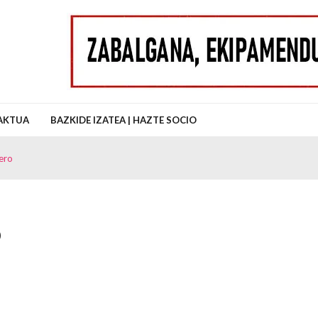
uz Auzo Elkartea
AKTUA
BAZKIDE IZATEA | HAZTE SOCIO
ero
o