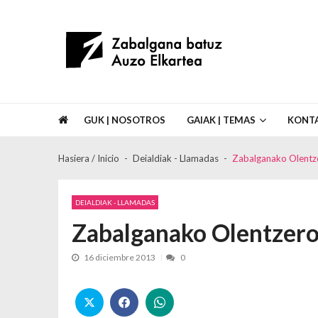
Skip to navigation
Skip to content
Asociación de Vecinos Zabalgana Bat
GUK | NOSOTROS
GAIAK | TEMAS
KONT
Hasiera / Inicio
Deialdiak - Llamadas
Zabalganako Olentz
DEIALDIAK - LLAMADAS
Zabalganako Olentzer
16 diciembre 2013
0