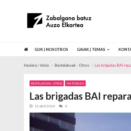
Skip to navigation
Skip to content
Asociación de Vecinos Zabalgana Bat
GUK | NOSOTROS
GAIAK | TEMAS
KONT
Hasiera / Inicio
Bestelakoak - Otros
Las brigadas BAI repa
BESTELAKOAK - OTROS
VÍA PÚBLICA
Las brigadas BAI repara
15 abril 2014
0