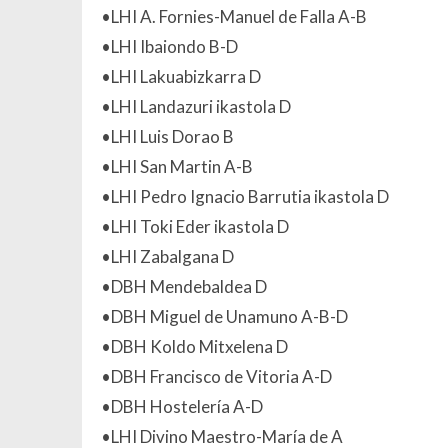
•LHI A. Fornies-Manuel de Falla A-B
•LHI Ibaiondo B-D
•LHI Lakuabizkarra D
•LHI Landazuri ikastola D
•LHI Luis Dorao B
•LHI San Martin A-B
•LHI Pedro Ignacio Barrutia ikastola D
•LHI Toki Eder ikastola D
•LHI Zabalgana D
•DBH Mendebaldea D
•DBH Miguel de Unamuno A-B-D
•DBH Koldo Mitxelena D
•DBH Francisco de Vitoria A-D
•DBH Hostelería A-D
•LHI Divino Maestro-María de A