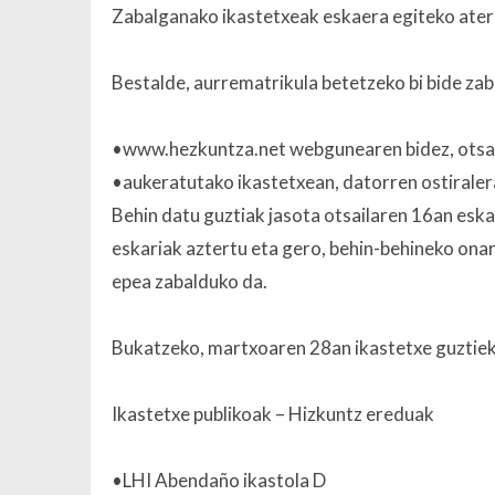
Zabalganako ikastetxeak eskaera egiteko ate
Bestalde, aurrematrikula betetzeko bi bide zab
•www.hezkuntza.net webgunearen bidez, otsail
•aukeratutako ikastetxean, datorren ostiraler
Behin datu guztiak jasota otsailaren 16an esk
eskariak aztertu eta gero, behin-behineko on
epea zabalduko da.
Bukatzeko, martxoaren 28an ikastetxe guztiek
Ikastetxe publikoak – Hizkuntz ereduak
•LHI Abendaño ikastola D