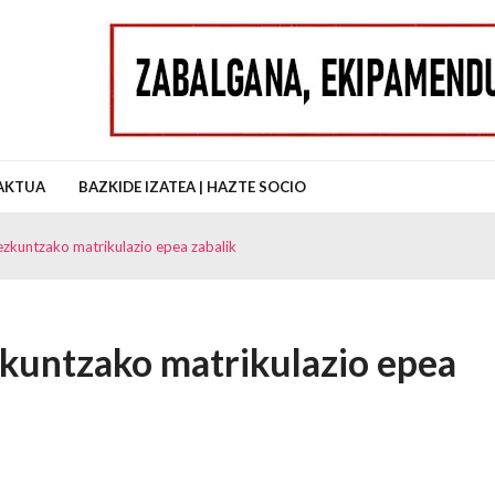
uz Auzo Elkartea
AKTUA
BAZKIDE IZATEA | HAZTE SOCIO
ezkuntzako matrikulazio epea zabalik
zkuntzako matrikulazio epea