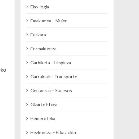
Eko-logia
Emakumea – Mujer
Euskara
Formakuntza
Garbiketa – Limpieza
eko
Garraioak – Transporte
Gertaerak – Sucesos
Gizarte Etxea
Hemeroteka
Hezkuntza – Educación