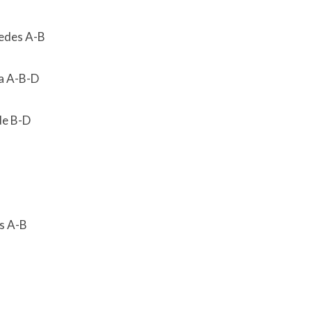
cedes A-B
a A-B-D
de B-D
s A-B
B