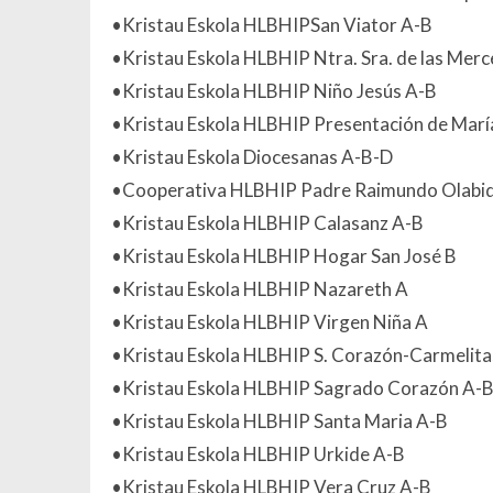
•Kristau Eskola HLBHIPSan Viator A-B
•Kristau Eskola HLBHIP Ntra. Sra. de las Mer
•Kristau Eskola HLBHIP Niño Jesús A-B
•Kristau Eskola HLBHIP Presentación de Marí
•Kristau Eskola Diocesanas A-B-D
•Cooperativa HLBHIP Padre Raimundo Olabi
•Kristau Eskola HLBHIP Calasanz A-B
•Kristau Eskola HLBHIP Hogar San José B
•Kristau Eskola HLBHIP Nazareth A
•Kristau Eskola HLBHIP Virgen Niña A
•Kristau Eskola HLBHIP S. Corazón-Carmelita
•Kristau Eskola HLBHIP Sagrado Corazón A-
•Kristau Eskola HLBHIP Santa Maria A-B
•Kristau Eskola HLBHIP Urkide A-B
•Kristau Eskola HLBHIP Vera Cruz A-B