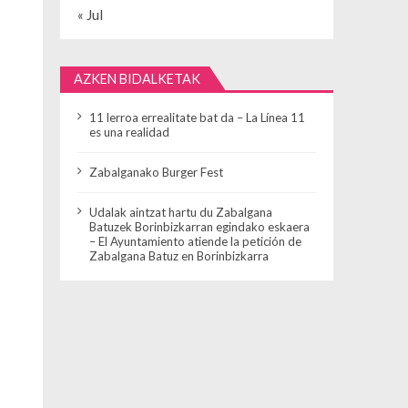
« Jul
AZKEN BIDALKETAK
11 lerroa errealitate bat da – La Línea 11
es una realidad
Zabalganako Burger Fest
Udalak aintzat hartu du Zabalgana
Batuzek Borinbizkarran egindako eskaera
– El Ayuntamiento atiende la petición de
Zabalgana Batuz en Borinbizkarra