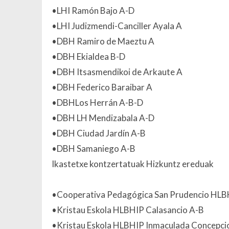
•LHI Ramón Bajo A-D
•LHI Judizmendi-Canciller Ayala A
•DBH Ramiro de Maeztu A
•DBH Ekialdea B-D
•DBH Itsasmendikoi de Arkaute A
•DBH Federico Baraibar A
•DBHLos Herrán A-B-D
•DBH LH Mendizabala A-D
•DBH Ciudad Jardín A-B
•DBH Samaniego A-B
Ikastetxe kontzertatuak Hizkuntz ereduak
•Cooperativa Pedagógica San Prudencio HLB
•Kristau Eskola HLBHIP Calasancio A-B
•Kristau Eskola HLBHIP Inmaculada Concepci