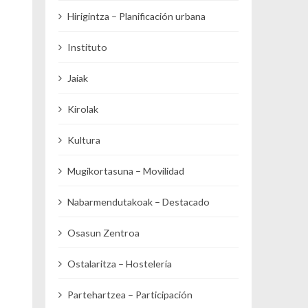
Hirigintza – Planificación urbana
Instituto
Jaiak
Kirolak
Kultura
Mugikortasuna – Movilidad
Nabarmendutakoak – Destacado
Osasun Zentroa
Ostalaritza – Hostelería
Partehartzea – Participación