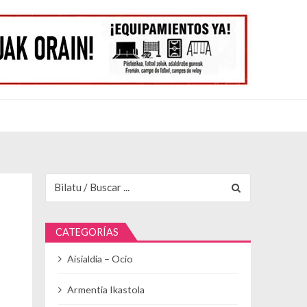
Buscar para:
CATEGORÍAS
Aisialdia – Ocio
Armentia Ikastola