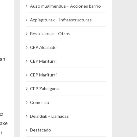
Auzo mugimendua – Acciones barrio
Azpiegiturak – Infraestructuras
Bestelakoak – Otros
CEP Aldaialde
tan
CEP Mariturri
CEP Mariturri
CEP Zabalgana
Comercio
ez
Deialdiak – Llamadas
laxe
Destacado
u