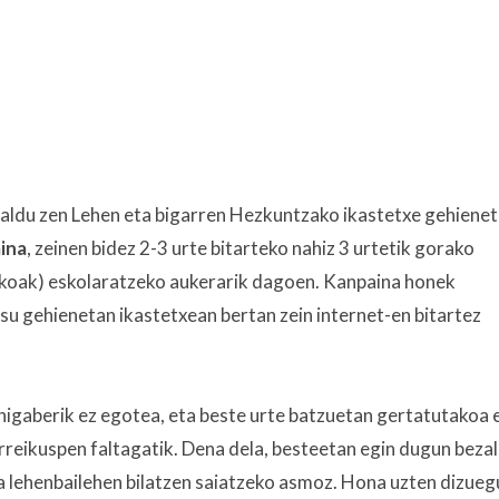
abaldu zen Lehen eta bigarren Hezkuntzako ikastetxe gehiene
ina
, zeinen bidez 2-3 urte bitarteko nahiz 3 urtetik gorako
koak) eskolaratzeko aukerarik dagoen. Kanpaina honek
su gehienetan ikastetxean bertan zein internet-en bitartez
igaberik ez egotea, eta beste urte batzuetan gertatutakoa 
urreikuspen faltagatik. Dena dela, besteetan egin dugun beza
 lehenbailehen bilatzen saiatzeko asmoz. Hona uzten dizueg