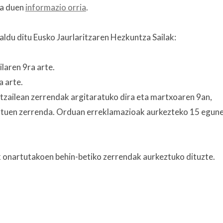
ra duen
informazio orria
.
aldu ditu Eusko Jaurlaritzaren Hezkuntza Sailak:
aren 9ra arte.
a arte.
atzailean zerrendak argitaratuko dira eta martxoaren 9an,
artuen zerrenda. Orduan erreklamazioak aurkezteko 15 egun
 onartutakoen behin-betiko zerrendak aurkeztuko dituzte.