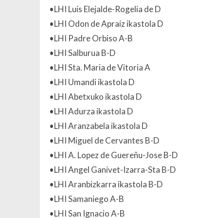
•LHI Luis Elejalde-Rogelia de D
•LHI Odon de Apraiz ikastola D
•LHI Padre Orbiso A-B
•LHI Salburua B-D
•LHI Sta. Maria de Vitoria A
•LHI Umandi ikastola D
•LHI Abetxuko ikastola D
•LHI Adurza ikastola D
•LHI Aranzabela ikastola D
•LHI Miguel de Cervantes B-D
•LHI A. Lopez de Guereñu-Jose B-D
•LHI Angel Ganivet-Izarra-Sta B-D
•LHI Aranbizkarra ikastola B-D
•LHI Samaniego A-B
•LHI San Ignacio A-B