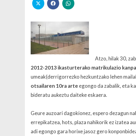
Atzo, hilak 30, z
2012-2013 ikasturterako matrikulazio kanpa
umeak(derrigorrezko hezkuntzako lehen maila
otsailaren 10ra arte
egongo da zabalik, eta ka
bideratu aukeztu daiteke eskaera.
Geure auzoari dagokionez, espero dezagun nah
errepikatzea, hots, plaza nahikorik ez izatea a
adi egongo gara horixe jasoz gero konponbidea