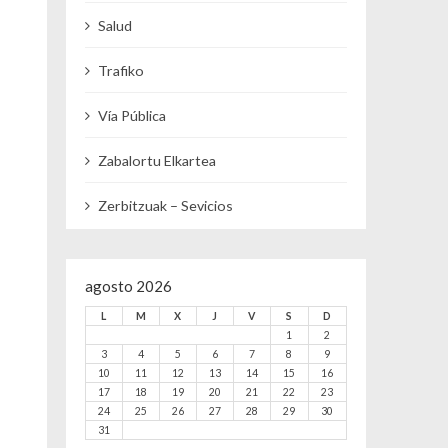
Salud
Trafiko
Vía Pública
Zabalortu Elkartea
Zerbitzuak – Sevicios
agosto 2026
L
M
X
J
V
S
D
1
2
3
4
5
6
7
8
9
10
11
12
13
14
15
16
17
18
19
20
21
22
23
24
25
26
27
28
29
30
31