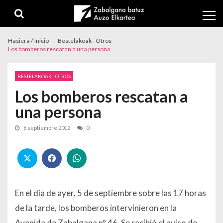
Skip to navigation
Skip to content
Hasiera / Inicio
Bestelakoak - Otros
Los bomberos rescatan a una persona
BESTELAKOAK - OTROS
Los bomberos rescatan a
una persona
6 septiembre 2012
0
En el día de ayer, 5 de septiembre sobre las 17 horas
de la tarde, los bomberos intervinieron en la
Avenida de Zabalgana nº 46. Se recibió el aviso de