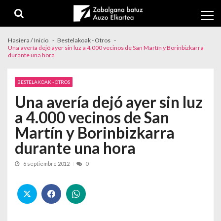
Skip to navigation
Skip to content
Hasiera / Inicio
Bestelakoak - Otros
Una avería dejó ayer sin luz a 4.000 vecinos de San Martín y Borinbizkarra
durante una hora
BESTELAKOAK - OTROS
Una avería dejó ayer sin luz
a 4.000 vecinos de San
Martín y Borinbizkarra
durante una hora
6 septiembre 2012
0