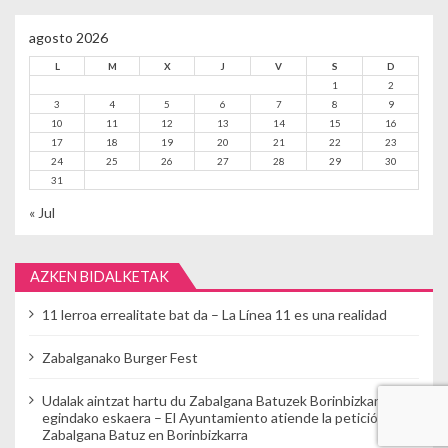
agosto 2026
L
M
X
J
V
S
D
1
2
3
4
5
6
7
8
9
10
11
12
13
14
15
16
17
18
19
20
21
22
23
24
25
26
27
28
29
30
31
« Jul
AZKEN BIDALKETAK
11 lerroa errealitate bat da – La Línea 11 es una realidad
Zabalganako Burger Fest
Udalak aintzat hartu du Zabalgana Batuzek Borinbizkarran
egindako eskaera – El Ayuntamiento atiende la petición de
Zabalgana Batuz en Borinbizkarra