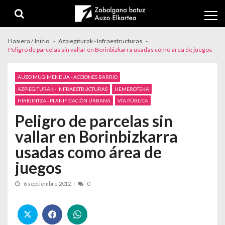
Skip to navigation
Skip to content
Hasiera / Inicio
Azpiegiturak - Infraestructuras
Peligro de parcelas sin vallar en Borinbizkarra usadas como área de juegos
AUZO MUGIMENDUA - ACCIONES BARRIO
AZPIEGITURAK - INFRAESTRUCTURAS
HEMEROTEKA
HIRIGINTZA - PLANIFICACIÓN URBANA
VÍA PÚBLICA
Peligro de parcelas sin
vallar en Borinbizkarra
usadas como área de
juegos
6 septiembre 2012
0