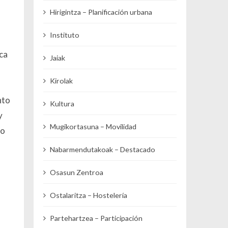
Hirigintza – Planificación urbana
Instituto
ca
Jaiak
Kirolak
nto
Kultura
y
Mugikortasuna – Movilidad
do
Nabarmendutakoak – Destacado
Osasun Zentroa
Ostalaritza – Hostelería
Partehartzea – Participación