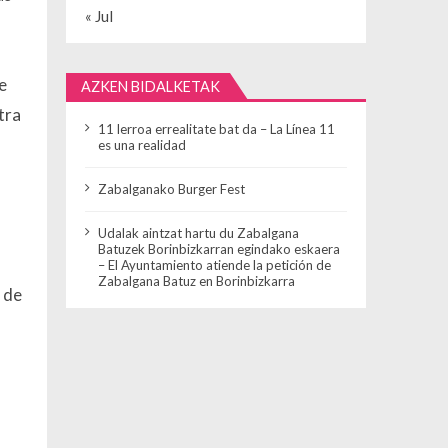
« Jul
e
AZKEN BIDALKETAK
tra
11 lerroa errealitate bat da – La Línea 11
es una realidad
Zabalganako Burger Fest
Udalak aintzat hartu du Zabalgana
Batuzek Borinbizkarran egindako eskaera
– El Ayuntamiento atiende la petición de
Zabalgana Batuz en Borinbizkarra
 de