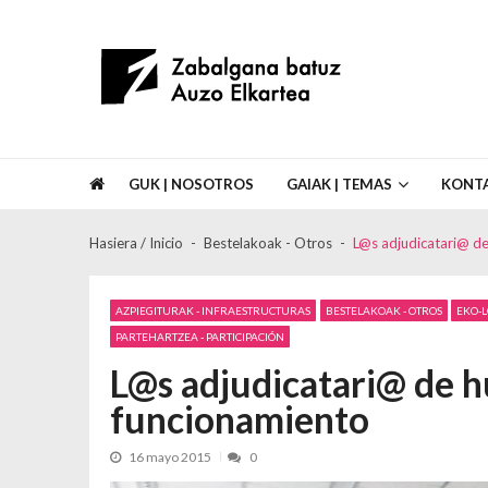
Skip to navigation
Skip to content
Asociación de Vecinos Zabalgana Bat
GUK | NOSOTROS
GAIAK | TEMAS
KONT
Hasiera / Inicio
Bestelakoak - Otros
L@s adjudicatari@ de
AZPIEGITURAK - INFRAESTRUCTURAS
BESTELAKOAK - OTROS
EKO-
PARTEHARTZEA - PARTICIPACIÓN
L@s adjudicatari@ de h
funcionamiento
16 mayo 2015
0