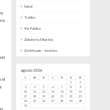
Salud
en
Trafiko
rma
Vía Pública
Zabalortu Elkartea
Zerbitzuak – Sevicios
bas
agosto 2026
L
M
X
J
V
S
D
 el
1
2
 y
3
4
5
6
7
8
9
10
11
12
13
14
15
16
17
18
19
20
21
22
23
24
25
26
27
28
29
30
31
as