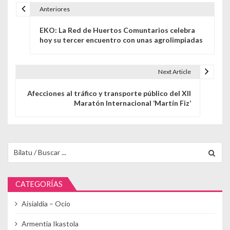
Anteriores
Navegación de entradas
EKO: La Red de Huertos Comuntarios celebra
hoy su tercer encuentro con unas agrolimpiadas
Next Article
Afecciones al tráfico y transporte público del XII
Maratón Internacional ‘Martín Fiz’
Buscar para:
CATEGORÍAS
Aisialdia – Ocio
Armentia Ikastola