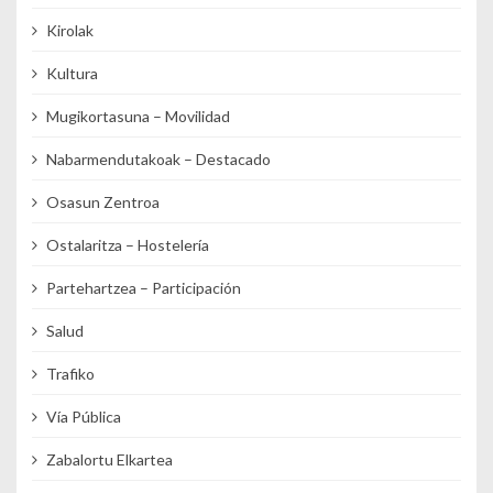
Kirolak
Kultura
Mugikortasuna – Movilidad
Nabarmendutakoak – Destacado
Osasun Zentroa
Ostalaritza – Hostelería
Partehartzea – Participación
Salud
Trafiko
Vía Pública
Zabalortu Elkartea