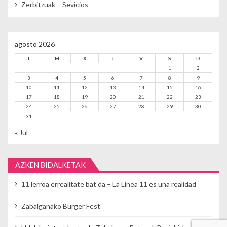
Zerbitzuak – Sevicios
agosto 2026
L
M
X
J
V
S
D
1
2
3
4
5
6
7
8
9
10
11
12
13
14
15
16
17
18
19
20
21
22
23
24
25
26
27
28
29
30
31
« Jul
AZKEN BIDALKETAK
11 lerroa errealitate bat da – La Línea 11 es una realidad
Zabalganako Burger Fest