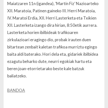
Maiatzaren 11n (igandea), ‘Martín Fiz’ Nazioarteko
XII. Maratoia, Patinen gaineko III. Herri Maratoia,
IV. Maratoi Erdia, XII. Herri Lasterketa eta Txikien
XII. Lasterketa izango dira hirian, 8:50etik aurrera.
Lasterketa horien ibilbideak trafikoaren
zirkulazioari eragingo dio, probak irauten duen
bitartean zenbait kaletan trafikoa murriztu egingo
baita aldi baterako. Hori dela eta, gidariek ibilbidea
ezagutu beharko dute, neurri egokiak hartu eta
beren joan-etorrietarako beste kale batzuk
baliatzeko.
BANDOA