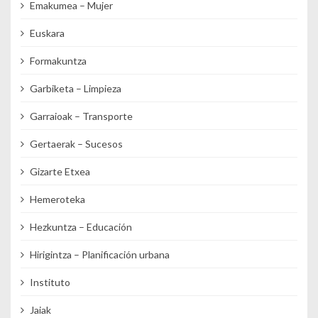
Emakumea – Mujer
Euskara
Formakuntza
Garbiketa – Limpieza
Garraioak – Transporte
Gertaerak – Sucesos
Gizarte Etxea
Hemeroteka
Hezkuntza – Educación
Hirigintza – Planificación urbana
Instituto
Jaiak