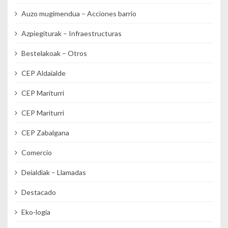
Auzo mugimendua – Acciones barrio
Azpiegiturak – Infraestructuras
Bestelakoak – Otros
CEP Aldaialde
CEP Mariturri
CEP Mariturri
CEP Zabalgana
Comercio
Deialdiak – Llamadas
Destacado
Eko-logia