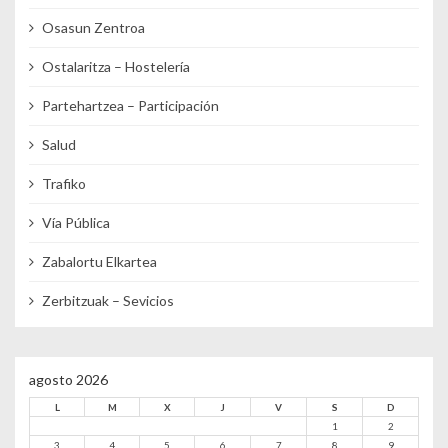
Osasun Zentroa
Ostalaritza – Hostelería
Partehartzea – Participación
Salud
Trafiko
Vía Pública
Zabalortu Elkartea
Zerbitzuak – Sevicios
agosto 2026
L
M
X
J
V
S
D
1
2
3
4
5
6
7
8
9