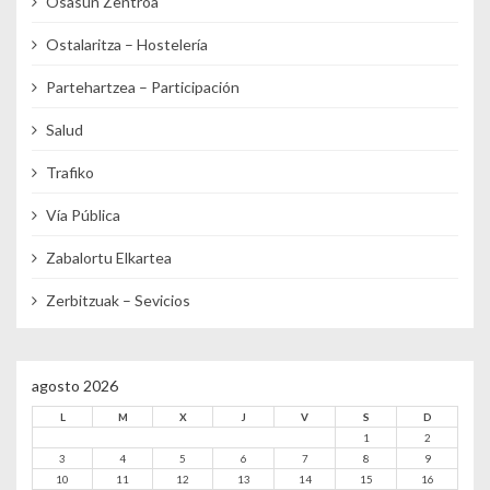
Osasun Zentroa
Ostalaritza – Hostelería
Partehartzea – Participación
Salud
Trafiko
Vía Pública
Zabalortu Elkartea
Zerbitzuak – Sevicios
agosto 2026
L
M
X
J
V
S
D
1
2
3
4
5
6
7
8
9
10
11
12
13
14
15
16