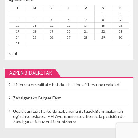
L
M
X
J
V
S
D
1
2
3
4
5
6
7
8
9
10
11
12
13
14
15
16
17
18
19
20
21
22
23
24
25
26
27
28
29
30
31
« Jul
AZKEN BIDALKETAK
11 lerroa errealitate bat da – La Línea 11 es una realidad
Zabalganako Burger Fest
Udalak aintzat hartu du Zabalgana Batuzek Borinbizkarran
egindako eskaera – El Ayuntamiento atiende la petición de
Zabalgana Batuz en Borinbizkarra