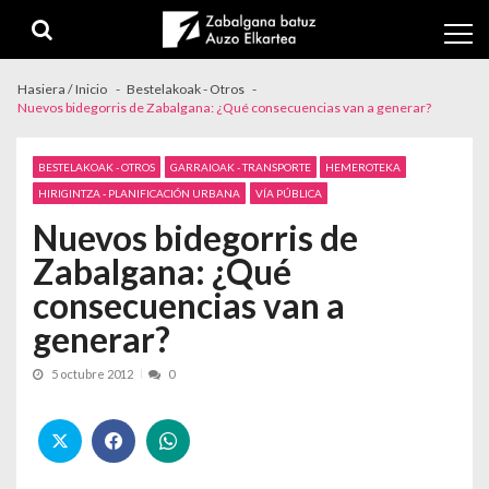
Skip to navigation
Skip to content
Hasiera / Inicio
Bestelakoak - Otros
Nuevos bidegorris de Zabalgana: ¿Qué consecuencias van a generar?
BESTELAKOAK - OTROS
GARRAIOAK - TRANSPORTE
HEMEROTEKA
HIRIGINTZA - PLANIFICACIÓN URBANA
VÍA PÚBLICA
Nuevos bidegorris de
Zabalgana: ¿Qué
consecuencias van a
generar?
5 octubre 2012
0