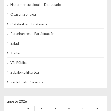
Nabarmendutakoak – Destacado
Osasun Zentroa
Ostalaritza – Hostelería
Partehartzea – Participación
Salud
Trafiko
Vía Pública
Zabalortu Elkartea
Zerbitzuak – Sevicios
agosto 2026
L
M
X
J
V
S
D