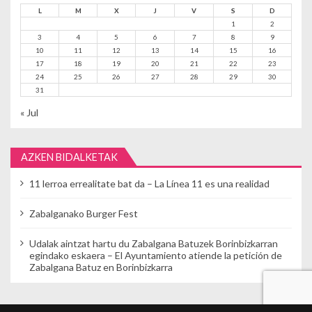
L
M
X
J
V
S
D
1
2
3
4
5
6
7
8
9
10
11
12
13
14
15
16
17
18
19
20
21
22
23
24
25
26
27
28
29
30
31
« Jul
AZKEN BIDALKETAK
11 lerroa errealitate bat da – La Línea 11 es una realidad
Zabalganako Burger Fest
Udalak aintzat hartu du Zabalgana Batuzek Borinbizkarran
egindako eskaera – El Ayuntamiento atiende la petición de
Zabalgana Batuz en Borinbizkarra