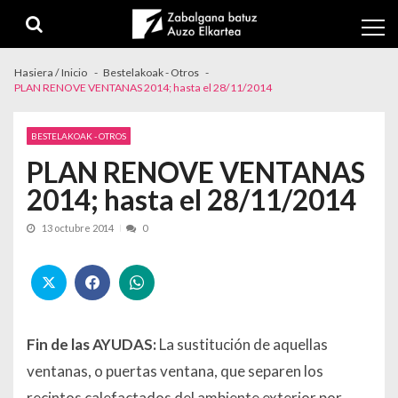
Skip to navigation
Skip to content
Hasiera / Inicio
Bestelakoak - Otros
PLAN RENOVE VENTANAS 2014; hasta el 28/11/2014
BESTELAKOAK - OTROS
PLAN RENOVE VENTANAS
2014; hasta el 28/11/2014
13 octubre 2014
0
Fin de las AYUDAS:
La sustitución de aquellas
ventanas, o puertas ventana, que separen los
recintos calefactados del ambiente exterior por