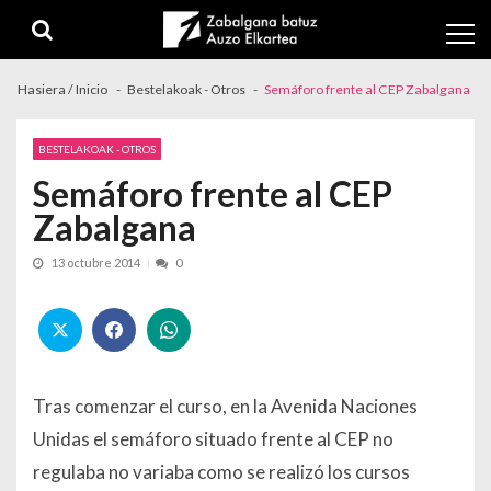
Skip to navigation
Skip to content
Hasiera / Inicio
Bestelakoak - Otros
Semáforo frente al CEP Zabalgana
BESTELAKOAK - OTROS
Semáforo frente al CEP
Zabalgana
13 octubre 2014
0
Tras comenzar el curso, en la Avenida Naciones
Unidas el semáforo situado frente al CEP no
regulaba no variaba como se realizó los cursos