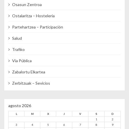
Osasun Zentroa
Ostalaritza – Hostelería
Partehartzea – Participación
Salud
Trafiko
Vía Pública
Zabalortu Elkartea
Zerbitzuak – Sevicios
agosto 2026
L
M
X
J
V
S
D
1
2
3
4
5
6
7
8
9