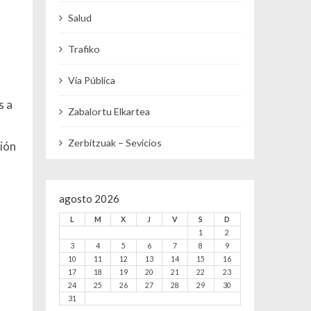
Salud
Trafiko
Vía Pública
s a
Zabalortu Elkartea
Zerbitzuak – Sevicios
ción
agosto 2026
L
M
X
J
V
S
D
1
2
3
4
5
6
7
8
9
10
11
12
13
14
15
16
17
18
19
20
21
22
23
24
25
26
27
28
29
30
31