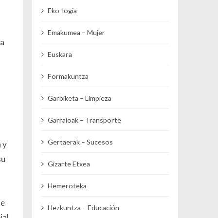
Eko-logia
Emakumea – Mujer
ha
Euskara
Formakuntza
Garbiketa – Limpieza
Garraioak – Transporte
Gertaerak – Sucesos
 y
su
Gizarte Etxea
Hemeroteka
de
Hezkuntza – Educación
jal