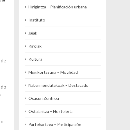
Hirigintza – Planificación urbana
Instituto
Jaiak
Kirolak
Kultura
 de
Mugikortasuna – Movilidad
Nabarmendutakoak – Destacado
ado
y
Osasun Zentroa
Ostalaritza – Hostelería
zo
Partehartzea – Participación