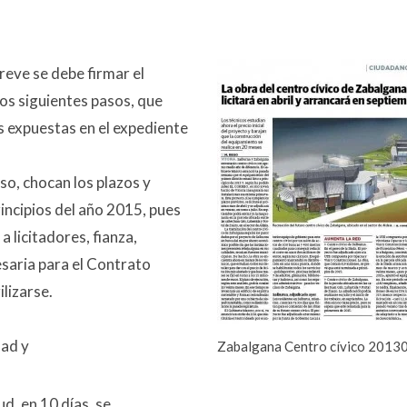
reve se debe firmar el
los siguientes pasos, que
s expuestas en el expediente
aso, chocan los plazos y
rincipios del año 2015, pues
a licitadores, fianza,
saria para el Contrato
lizarse.
dad y
Zabalgana Centro cívico 2013
ud, en 10 días, se