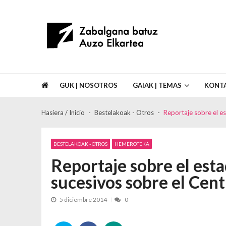
Skip to navigation
Skip to content
Asociación de Vecinos Zabalgana Bat
GUK | NOSOTROS
GAIAK | TEMAS
KONT
Hasiera / Inicio
Bestelakoak - Otros
Reportaje sobre el es
BESTELAKOAK - OTROS
HEMEROTEKA
Reportaje sobre el esta
sucesivos sobre el Cent
5 diciembre 2014
0