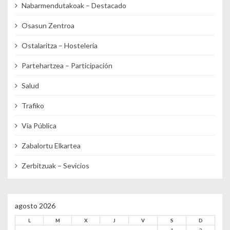
Nabarmendutakoak – Destacado
Osasun Zentroa
Ostalaritza – Hostelería
Partehartzea – Participación
Salud
Trafiko
Vía Pública
Zabalortu Elkartea
Zerbitzuak – Sevicios
agosto 2026
L
M
X
J
V
S
D
1
2