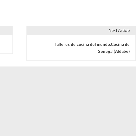
Next Article
s
Talleres de cocina del mundo:Cocina de
Senegal(Aldabe)