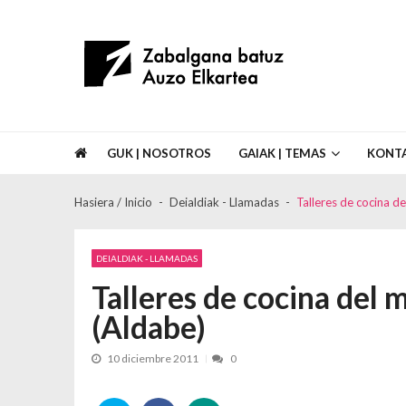
Skip to navigation
Skip to content
Asociación de Vecinos Zabalgana Bat
GUK | NOSOTROS
GAIAK | TEMAS
KONT
Hasiera / Inicio
Deialdiak - Llamadas
Talleres de cocina d
DEIALDIAK - LLAMADAS
Talleres de cocina del
(Aldabe)
10 diciembre 2011
0