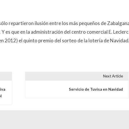
ólo repartieron ilusión entre los más pequeños de Zabalgana
. Y es que en la administración del centro comercial E. Leclerc
en 2012) el quinto premio del sorteo de la lotería de Navidad.
Next Article
s
iva
Servicio de Tuvisa en Navidad
l