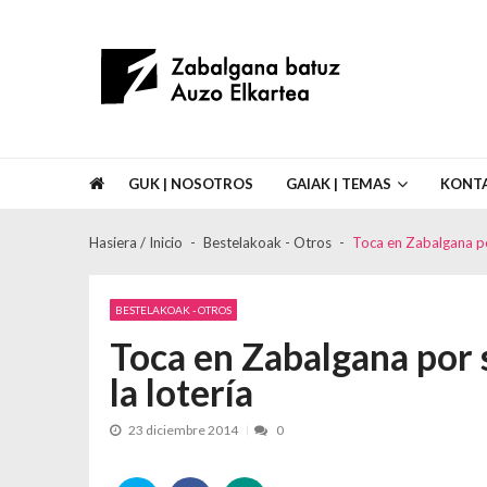
Skip to navigation
Skip to content
Asociación de Vecinos Zabalgana Bat
GUK | NOSOTROS
GAIAK | TEMAS
KONT
Hasiera / Inicio
Bestelakoak - Otros
Toca en Zabalgana po
BESTELAKOAK - OTROS
Toca en Zabalgana por 
la lotería
23 diciembre 2014
0