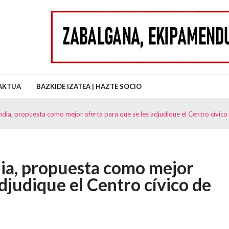
uz Auzo Elkartea
AKTUA
BAZKIDE IZATEA | HAZTE SOCIO
ndia, propuesta como mejor oferta para que se les adjudique el Centro cívic
ia, propuesta como mejor
adjudique el Centro cívico de