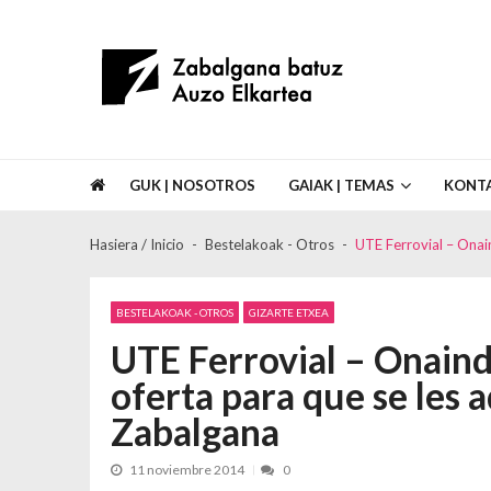
Skip to navigation
Skip to content
Asociación de Vecinos Zabalgana Bat
GUK | NOSOTROS
GAIAK | TEMAS
KONT
Hasiera / Inicio
Bestelakoak - Otros
UTE Ferrovial – Onai
BESTELAKOAK - OTROS
GIZARTE ETXEA
UTE Ferrovial – Onaind
oferta para que se les 
Zabalgana
11 noviembre 2014
0