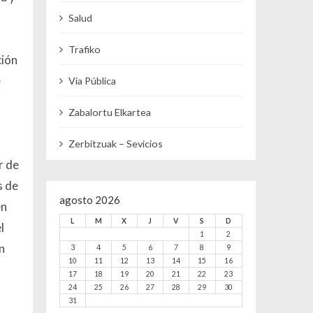
Salud
Trafiko
ción
e
Vía Pública
Zabalortu Elkartea
Zerbitzuak – Sevicios
r de
s de
agosto 2026
en
L
M
X
J
V
S
D
l
1
2
n
3
4
5
6
7
8
9
10
11
12
13
14
15
16
17
18
19
20
21
22
23
24
25
26
27
28
29
30
31