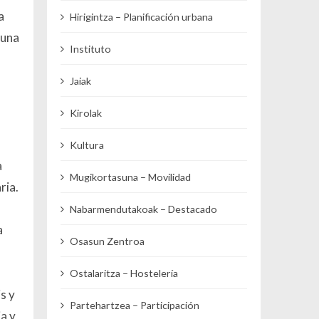
a
Hirigintza – Planificación urbana
guna
Instituto
Jaiak
Kirolak
Kultura
a
Mugikortasuna – Movilidad
ria.
Nabarmendutakoak – Destacado
a
Osasun Zentroa
Ostalaritza – Hostelería
s y
Partehartzea – Participación
a y