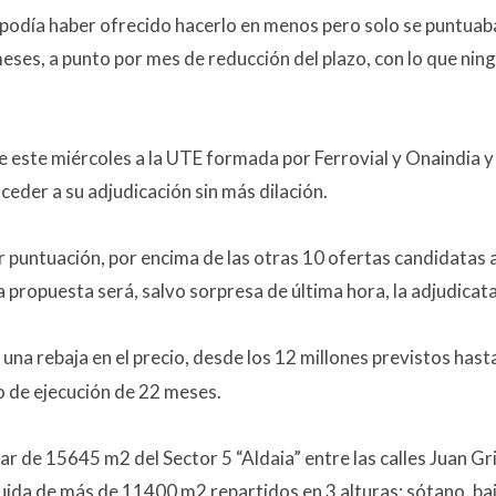
podía haber ofrecido hacerlo en menos pero solo se puntuab
eses, a punto por mes de reducción del plazo, con lo que nin
 este miércoles a la UTE formada por Ferrovial y Onaindia y
eder a su adjudicación sin más dilación.
 puntuación, por encima de las otras 10 ofertas candidatas 
 propuesta será, salvo sorpresa de última hora, la adjudicata
na rebaja en el precio, desde los 12 millones previstos hast
zo de ejecución de 22 meses.
r de 15645 m2 del Sector 5 “Aldaia” entre las calles Juan Gri
uida de más de 11400 m2 repartidos en 3 alturas: sótano, baj