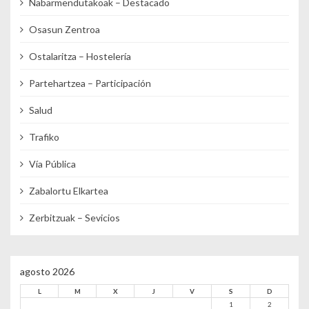
Nabarmendutakoak – Destacado
Osasun Zentroa
Ostalaritza – Hostelería
Partehartzea – Participación
Salud
Trafiko
Vía Pública
Zabalortu Elkartea
Zerbitzuak – Sevicios
agosto 2026
L
M
X
J
V
S
D
1
2