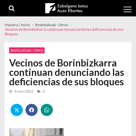
Skip to navigation
Skip to content
Hasiera / Inicio
Bestelakoak - Otros
Vecinos de Borinbizkarra continuan denunciando las deficiencias de sus
bloques
BESTELAKOAK - OTROS
Vecinos de Borinbizkarra
continuan denunciando las
deficiencias de sus bloques
9 mayo 2013
0