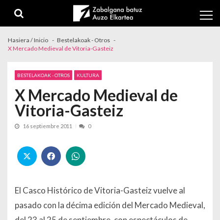
Skip to navigation
Skip to content
Hasiera / Inicio
Bestelakoak - Otros
X Mercado Medieval de Vitoria-Gasteiz
BESTELAKOAK - OTROS
KULTURA
X Mercado Medieval de
Vitoria-Gasteiz
16 septiembre 2011
0
El Casco Histórico de Vitoria-Gasteiz vuelve al
pasado con la décima edición del Mercado Medieval,
del 23 al 25 de septiembre, con espectáculos de