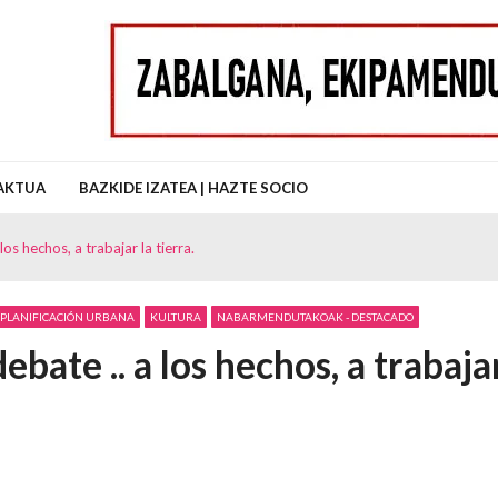
uz Auzo Elkartea
AKTUA
BAZKIDE IZATEA | HAZTE SOCIO
los hechos, a trabajar la tierra.
- PLANIFICACIÓN URBANA
KULTURA
NABARMENDUTAKOAK - DESTACADO
ebate .. a los hechos, a trabaja