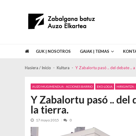
Skip to navigation
Skip to content
Asociación de Vecinos Zabalgana Bat
GUK | NOSOTROS
GAIAK | TEMAS
KONT
Hasiera / Inicio
Kultura
Y Zabalortu pasó .. del debate .. a 
AUZO MUGIMENDUA - ACCIONES BARRIO
EKO-LOGIA
HIRIGINTZA 
Y Zabalortu pasó .. del d
la tierra.
17 mayo 2015
0